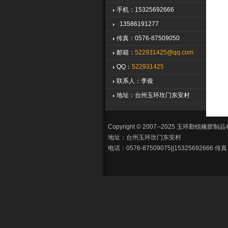
手机：
15325692666
13586191277
传真：
0576-87509050
邮箱：
522931425@qq.com
QQ：
522931425
联系人：
李俊
地址：
台州玉环坎门东安村
Copyright © 2007--2025 玉环勤锐橡胶制品有限
地址：台州玉环坎门东安村
电话：0576-87509075||15325692666 传真：