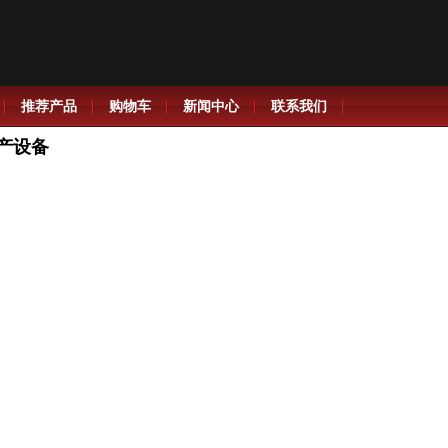
推荐产品
购物车
新闻中心
联系我们
产设备