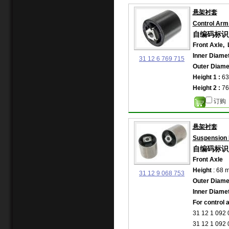
悬架衬套
Control Arm
自编码标识: 
Front Axle,
Inner Diamet
31 12 6 769 715
Outer Diamet
Height 1 :
63
Height 2 :
76
订购
悬架衬套
Suspension 
自编码标识: 
Front Axle
Height
: 68 
31 12 9 068 753
Outer Diame
Inner Diame
For control 
31 12 1 092 
31 12 1 092 