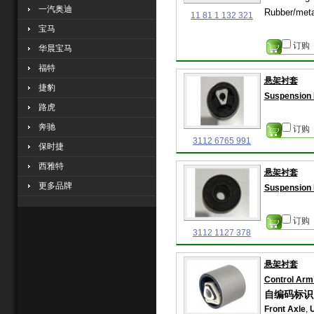
一汽奥迪
Rubber/meta
11 81 1 132 321
宝马
订购
华晨宝马
福特
悬架衬套
捷豹
Suspension 
路虎
奔驰
订购
3112 6765 991
保时捷
西雅特
悬架衬套
更多品牌
Suspension 
订购
3112 1127 378
悬架衬套
Control Arm
自编码标识: 
Front Axle
,